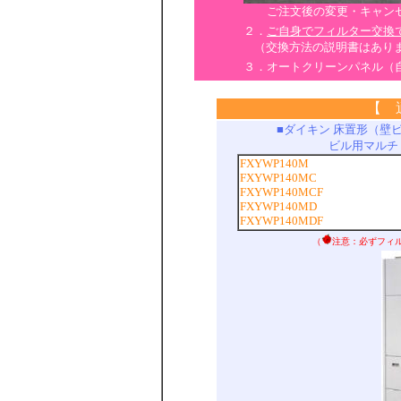
ご注文後の変更・キャンセ
２．
ご自身でフィルター交換
（交換方法の説明書はあり
３．オートクリーンパネル（
【 
■ダイキン 床置形（壁
ビル用マルチ
FXYWP140M
FXYWP140MC
FXYWP140MCF
FXYWP140MD
FXYWP140MDF
（
注意：必ずフィ