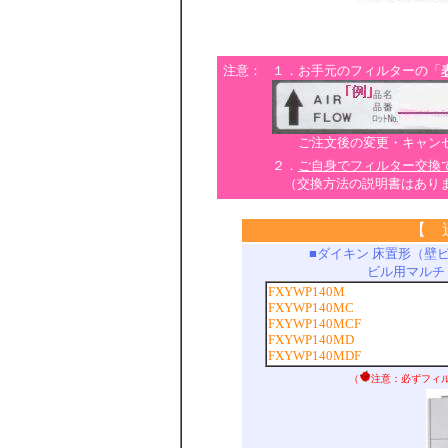
注意：
１．お手元のフィルターの「
ご注文後の変更・キャンセ
２．
ご自身でフィルター交換
（交換方法の説明書はあり
【 
■ダイキン 床置形（壁
ビル用マルチ
FXYWP140M
FXYWP140MC
FXYWP140MCF
FXYWP140MD
FXYWP140MDF
（
注意：必ずフィ