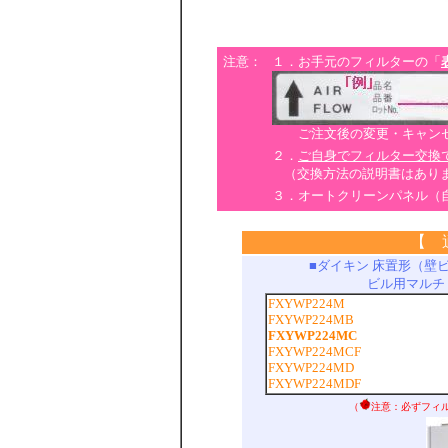
注意：
１．お手元のフィルターの「
ご注文後の変更・キャンセ
２．
ご自身でフィルター交換
（交換方法の説明書はあり
３．オートクリーンパネル（
【 
■ダイキン 床置形（壁
ビル用マルチ
FXYWP224M
FXYWP224MB
FXYWP224MC
FXYWP224MCF
FXYWP224MD
FXYWP224MDF
（
注意：必ずフィ