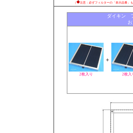
（
注意：必ずフィルターの「表示品番」
ダイキン 
お
＋
2枚入り
2枚入