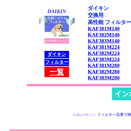
ダイキン
DAIKIN
交換用
高性能 フィルタ
KAF381M140
KAF382M140
KAF383M140
生活雑貨えのもと
KAF381M224
KAF382M224
ダイキン
KAF383M224
フィルター
KAF381M280
一
覧
KAF382M280
KAF383M280
イン
※検索に 10秒ほ
フィルター品番で
（品番は半角入力）