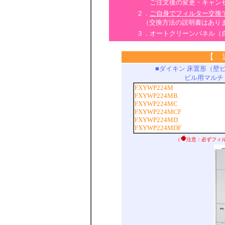
ご注文後の変更・キャンセ
２．
ご自身でフィルター交換
（交換方法の説明書はあり
３．オートクリーンパネル（
【 
■ダイキン 床置形（壁
ビル用マルチ
FXYWP224M
FXYWP224MB
FXYWP224MC
FXYWP224MCF
FXYWP224MD
FXYWP224MDF
（
注意：必ずフィ