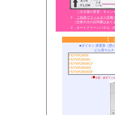
ご注文後の変更・キャンセ
２．
ご自身でフィルター交換
（交換方法の説明書はあり
３．オートクリーンパネル（
【 
■ダイキン 床置形（壁
ビル用マルチ
FXYWP280M
FXYWP280MC
FXYWP280MCF
FXYWP280MD
FXYWP280MDF
（
注意：必ずフィ