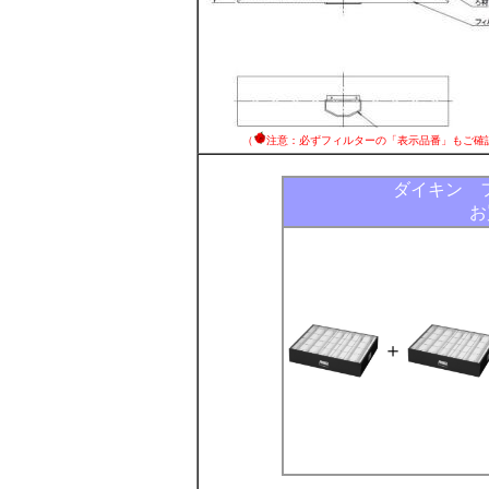
（
注意：必ずフィルターの「表示品番」もご確
ダイキン 
お
＋