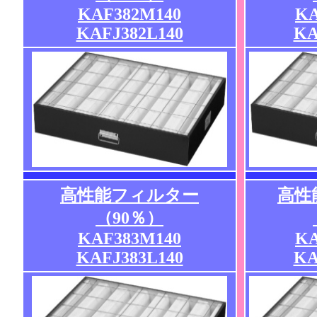
KAF382M140
KA
KAFJ382L140
KA
高性能フィルター
高性
（90％）
KAF383M140
KA
KAFJ383L140
KA