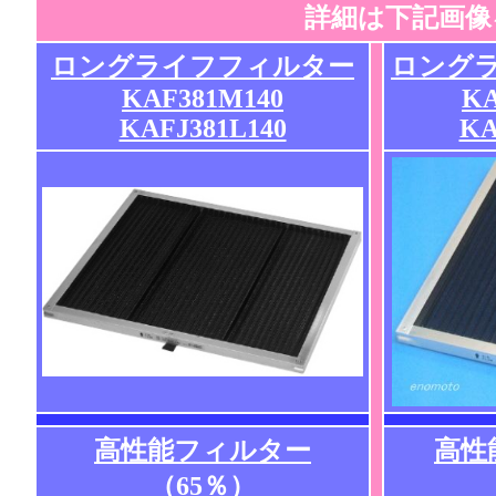
詳細は下記画像
ロングライフフィルター
ロング
KAF381M140
KA
KAFJ381L140
KA
高性能フィルター
高性
（65％）