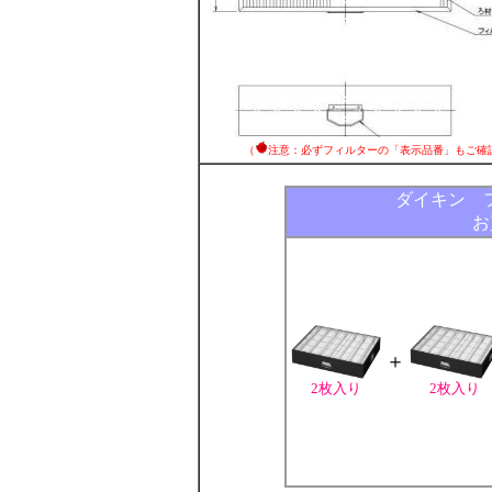
（
注意：必ずフィルターの「表示品番」もご確
ダイキン 
お
＋
2枚入り
2枚入り