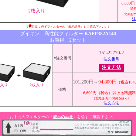
6,60
送
2枚入り
（北海道/
注
（
注意：必ずフィルターの「表示品番」もご確認下さい。）
ダイキン 高性能フィルター
KAFP382A140
お買得 2セット
151-22770-2
注文番号
注文番号
注文方法
＋
101,200円→
94,800円
（税込104
枚入り
2枚入り
価格
6,600円（税込）以上送料無
（北海道/九州/沖縄を除く）
注文方法
１．お手元のフィルターの「
表示の品番
」を必ずご確認下さい。