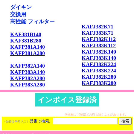
ダイキン
交換用
高性能 フィルター
KAFJ382K71
KAFJ383K71
KAF381B140
KAFJ382K112
KAF381B280
KAFJ383K112
KAFP381A140
KAFJ382K140
KAFP381A280
KAFJ383K140
KAFJ382K224
KAFP382A140
KAFJ383K224
KAFP383A140
KAFJ382K280
KAFP382A280
KAFJ383K280
KAFP383A280
インボイス登録済
※検索に 10秒ほどお待ち頂くことがあります。
品番で検索。
（品番は半角入力）