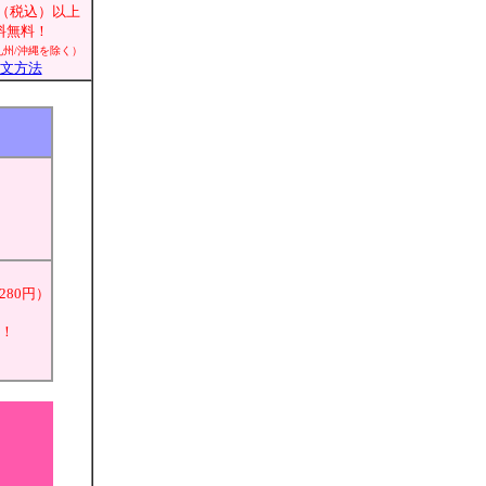
0円（税込）以上
料無料！
九州/沖縄を除く）
文方法
,280円）
料！