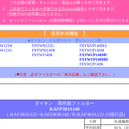
ご注文後の変更・キャンセル・返品はお断りさせて頂きます。
２．
ご自身でフィルター交換できる方のみの販売
とさせて頂きます。
（交換方法の説明書はありません。）
３．オートクリーンパネル（自動掃除機能）が付いている方は取付けできま
【 適用本体機種 】
■ダイキン ビル用マルチ 壁ビルトイン形
YW125H
FXYWN125G
FXYWUP140MA
YW125G
FXYWNJ140K
FXYWUP140M
FXYWJ140K
FXYWUP140MC
FXYWUP140MD
FXYWUP140K
（
注意：必ずフィルターの「表示品番」もご確認下さい。）
ダイキン 高性能フィルター
KAFP383A140
（ KAF383A125 / KAFJ383K140 / K-KAF383A125 の現行品)
ろ材
合成繊維
平均効率
90％（