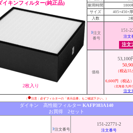
ダイキンフィルター(純正品)
耐用時間
180
サイズ
405×450×
入数
2
151-2
注文
注文
番号
注文
53,10
50,9
（税込55,
価格
6,600円（税
2枚入り
（北海道/九州
注文
（
注意：必ずフィルターの「表示品番」もご確認下さい。）
ダイキン 高性能フィルター
KAFP383A140
お買得 2セット
151-22771-2
注文番号
注文番号