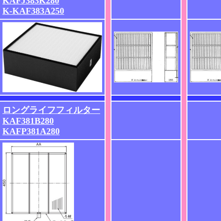
KAFJ383K280
K-KAF383A250
ロングライフフィルター
KAF381B280
KAFP381A280