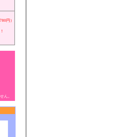
,780円）
料！
せん。