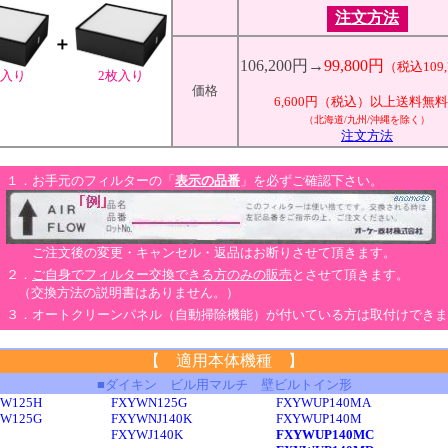
注文方法
＋
106,200円→
99,800円
（税込109
枚入り
2枚入り
価格
6,600円（税込）以上送料無
（北海道/九州/沖縄を除く）
注文方法
１．お手元のフィルターの「
表示の品番
」を必ずご確認下さい。
ご注文後の変更・キャンセル・返品はお断りさせて頂きます。
２．
ご自身でフィルター交換できる方のみの販売
とさせて頂きます。
（交換方法の説明書はありません。）
３．オートクリーンパネル（自動掃除機能）が付いている方は取付けできま
【 適用本体機種 】
■ダイキン ビル用マルチ 壁ビルトイン形
YW125H
FXYWN125G
FXYWUP140MA
YW125G
FXYWNJ140K
FXYWUP140M
FXYWJ140K
FXYWUP140MC