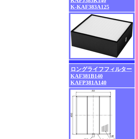
KAFJ383K140
K-KAF383A125
ロングライフフィルター
KAF381B140
KAFP381A140