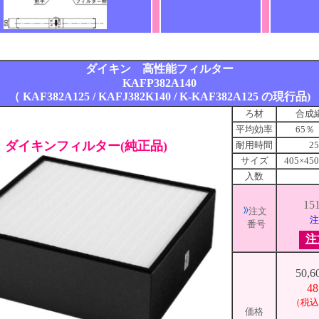
ダイキン 高性能フィルター
KAFP382A140
（ KAF382A125 / KAFJ382K140 / K-KAF382A125 の現行品)
ろ材
合成
平均効率
65
ダイキンフィルター(純正品)
耐用時間
2
サイズ
405×4
入数
15
注文
注
番号
注
50,
48
（税込5
価格