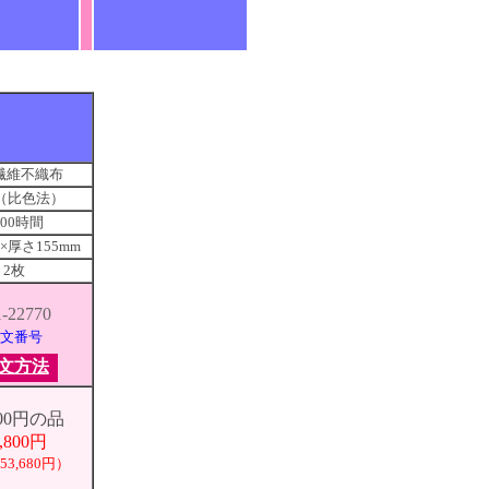
繊維不織布
％（比色法）
500時間
50×厚さ155mm
2枚
1-22770
文番号
文方法
600円の品
,800円
3,680円）