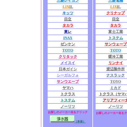
三菱レイヨン
三菱電機
LIX
IL
LIX
IL
キッツ
クリナップ
日立
日立
タカラ
タカラ
東レ
富士工業
INAX
トステム
ゼンケン
サンウェーブ
TOTO
TOTO
クリタック
暖冷工業
メイスイ
リンナイ
日本ガイシ
渡辺製作所
シーガルフォ
ナスラック
サンウエーブ
TOYO
ヤマハ
ミカド
トクラス
トクラス（ヤマ
トステム
アリアフィー
ノーリツ
ノーリツ
お探しのメーカー名をクリック
お探しのメーカー名をク
（本体）