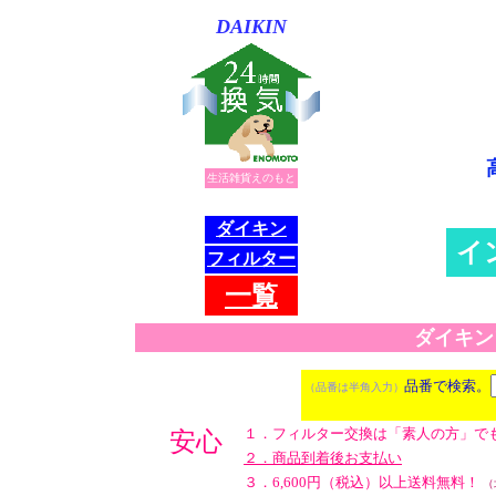
DAIKIN
生活雑貨えのもと
ダイキン
イ
フィルター
一
覧
ダイキン
※検索に 10秒ほ
品番で検索。
（品番は半角入力）
１．フィルター交換は「素人の方」で
安心
２．商品到着後お支払い
３．6,600円（税込）以上送料無料！
（