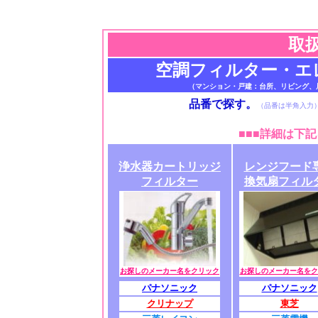
取
空調フィルター・エ
（マンション・戸建：台所、リビング、
品番で探す。
（品番は半角入力
■■■
詳細は下記
浄水器カートリッジ
レンジフード
フィルター
換気扇フィル
お探しのメーカー名をクリック
お探しのメーカー名をク
パナソニック
パナソニック
クリナップ
東芝