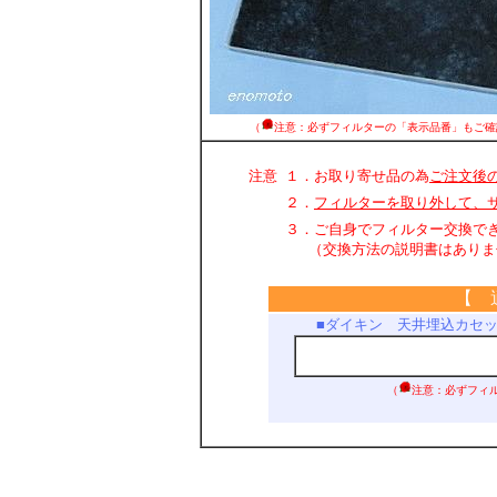
（
注意：必ずフィルターの「表示品番」もご確
注意
１．お取り寄せ品の為
ご注文後
２．
フィルターを取り外して、
３．ご自身でフィルター交換で
（交換方法の説明書はありま
【 
■ダイキン 天井埋込カセ
（
注意：必ずフィ