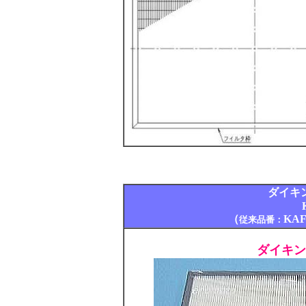
ダイキ
（
KAF
従来品番：
ダイキン