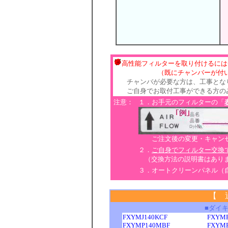
高性能フィルターを取り付けるには
（既にチャンバーが付いてい
チャンバが必要な方は、工事とな
ご自身でお取付工事ができる方のみ
注意：
１．お手元のフィルターの「
ご注文後の変更・キャンセ
２．
ご自身でフィルター交換
（交換方法の説明書はあり
３．オートクリーンパネル（
【 
■ダイ
FXYMJ140KCF
FXYM
FXYMP140MBF
FXYM