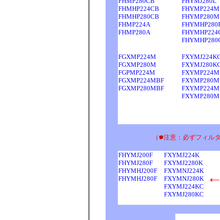
FHMP280CB
FHYMJ280L
FHMHP224CB
FHYMP224M
FHMHP280CB
FHYMP280M
FHMP224A
FHYMHP280
FHMP280A
FHYMHP224
FHYMHP280
FGXMP224M
FXYMJ224K
FGXMP280M
FXYMJ280K
FGPMP224M
FXYMP224M
FGXMP224MBF
FXYMP280M
FGXMP280MBF
FXYMP224M
FXYMP280M
（
注意：必ずフィル
FHYMJ200F
FXYMJ224K
FHYMJ280F
FXYMJ2280K
FHYMHJ200F
FXYMNJ224K
FHYMHJ280F
FXYMNJ280K
FXYMJ224KC
FXYMJ280KC