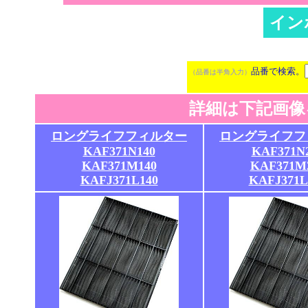
イン
※検索に 10秒ほ
品番で検索。
（品番は半角入力）
詳細は下記画像
ロングライフフィルター
ロングライフフ
KAF371N140
KAF371N
KAF371M140
KAF371M
KAFJ371L140
KAFJ371L