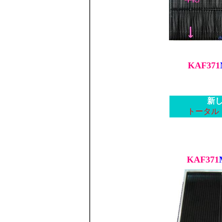
KAF371
新
トータル
KAF371