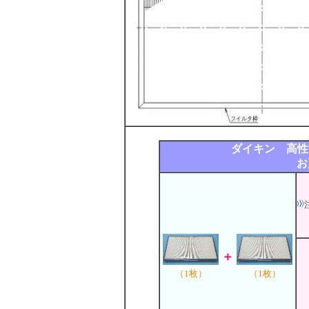
ダイキン 高性能
お
＋
（1枚）
（1枚）