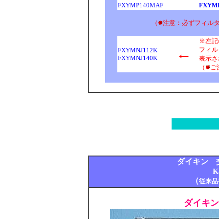
FXYMP140MAF
FXYM
（
注意：必ずフィル
※左記
←
フィル
FXYMNJ112K
FXYMNJ140K
表示さ
（
ご
ダイキン 
K
（
従来品
ダイキン