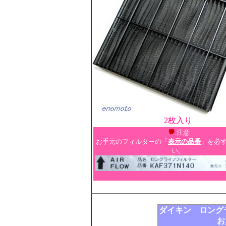
2枚入り
注意
お手元のフィルターの「
表示の品番
」を必
い。
ダイキン ロングラ
お