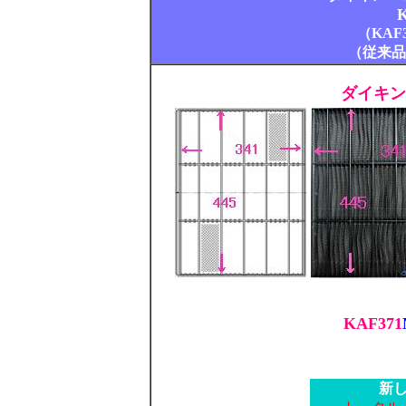
K
（KAF
（従来品番
ダイキン
KAF371
新