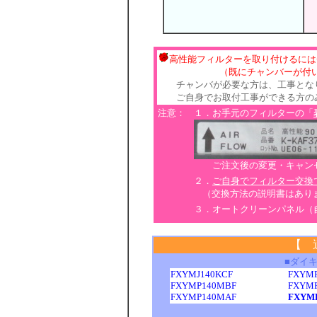
高性能フィルターを取り付けるには
（既にチャンバーが付いてい
チャンバが必要な方は、工事とな
ご自身でお取付工事ができる方のみ
注意：
１．お手元のフィルターの「
ご注文後の変更・キャンセ
２．
ご自身でフィルター交換
（交換方法の説明書はあり
３．オートクリーンパネル（
【 
■ダイ
FXYMJ140KCF
FXYM
FXYMP140MBF
FXYM
FXYMP140MAF
FXYM