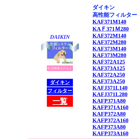
ダイキン
高性能フィルター
KAF371M140
KAＦ371Ｍ280
KAF372M140
DAIKIN
KAF372M280
KAF373M140
KAF373M280
KAF372A125
KAF373A125
生活雑貨えのもと
KAF372A250
KAF373A250
ダイキン
KAFJ371L140
フィルター
KAFJ371L280
一
覧
KAFP371A80
KAFP371A160
KAFP372A80
KAFP372A160
KAFP373A80
KAFP373A160