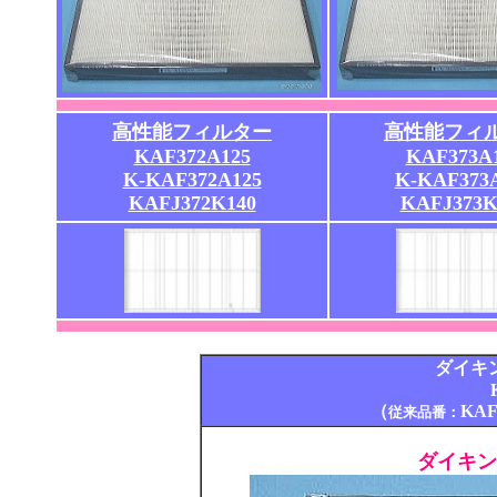
高性能フィルター
高性能フィ
KAF372A125
KAF373A
K-KAF372A125
K-KAF373
KAFJ372K140
KAFJ373K
ダイキ
（
KAF
従来品番：
ダイキン