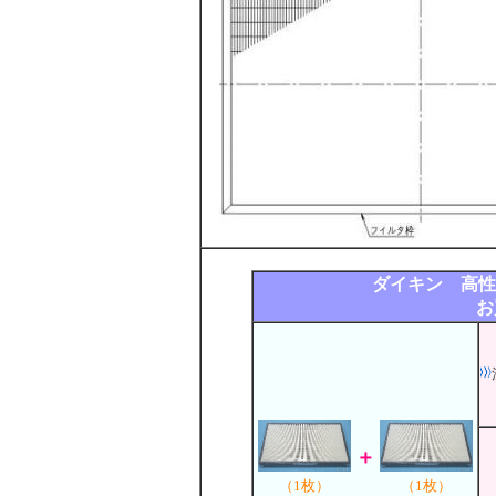
ダイキン 高性能
お
＋
（1枚）
（1枚）