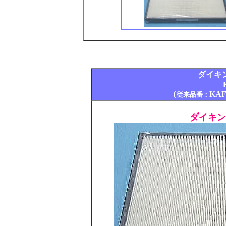
ダイキ
（
KAF
従来品番：
ダイキン