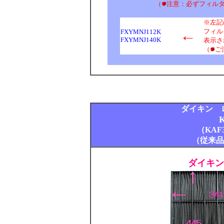
（
注意：必ずフィル
※左記
←
フィル
FXYMNJ112K
FXYMNJ140K
表示さ
（
ご
ダイキン 
K
（KAF
（従来品番
ダイキン