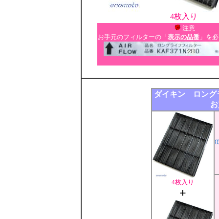
4枚入り
注意
お手元のフィルターの「
表示の品番
」を必
ダイキン ロングラ
お
4枚入り
+