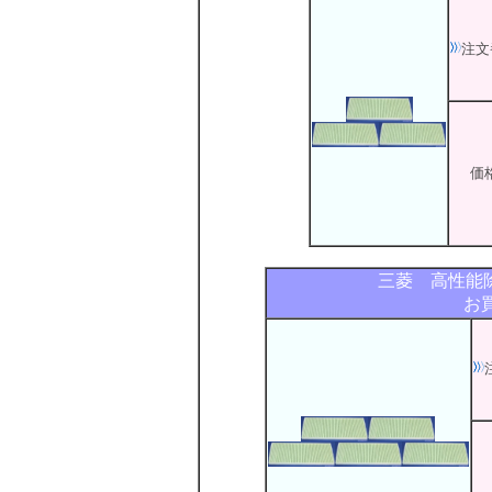
注文
価
三菱 高性能
お