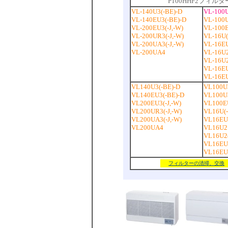
P100HHF2フィ
VL-140U3(-BE)-D
VL-100
VL-140EU3(-BE)-D
VL-100U
VL-200EU3(-J,-W)
VL-100E
VL-200UR3(-J,-W)
VL-16U(-
VL-200UA3(-J,-W)
VL-16EU
VL-200UA4
VL-16U
VL-16U2
VL-16E
VL-16EU
VL140U3(-BE)-D
VL100U
VL140EU3(-BE)-D
VL100U3
VL200EU3(-J,-W)
VL100EU
VL200UR3(-J,-W)
VL16U(-
VL200UA3(-J,-W)
VL16EU(
VL200UA4
VL16U2
VL16U2(
VL16EU
VL16EU
フィルターの清掃、交換