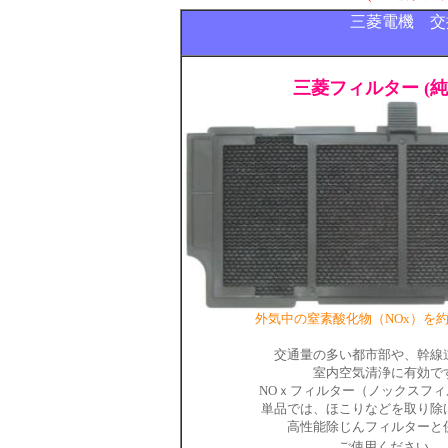
三菱電機 交
三菱フィルター (純
外気中の窒素酸化物（NOx）を約
交通量の多い都市部や、幹線
室内空気清浄に有効で
NOｘフィルター（ノックスフィ
単品では、ほこりなどを取り除
高性能除じんフィルターと
。
ご使用ください