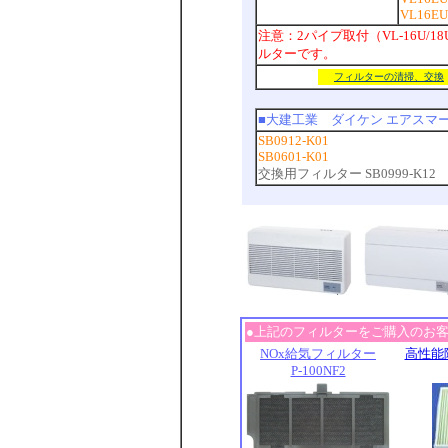
VL16EU
注意：2パイプ取付（VL-16U/18U/
ルターです。
フィルターの清掃、交換
■大建工業 ダイケン エアスマ
SB0912-K01
SB0601-K01
交換用フィルター SB0999-K12
●上記のフィルターをご購入のお
NOx給気フィルター
高性能
P-100NF2