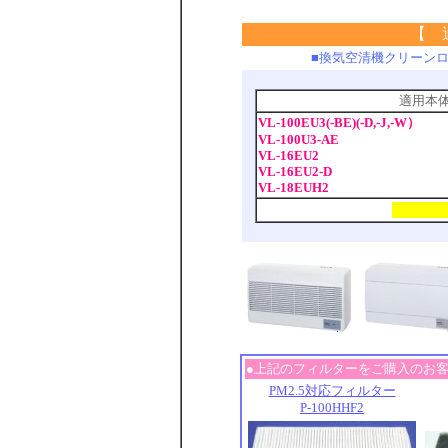
【 
■換気空清機クリーン
適用本
VL-100EU3(-BE)(-D,-J,-W）
VL-100U3-AE
VL-16EU2
VL-16EU2-D
VL-18EUH2
●上記のフィルターをご購入のお
PM2.5対応フィルター
P-100HHF2