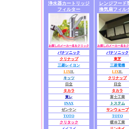
浄水器カートリッジ
レンジフード
フィルター
換気扇フィル
お探しのメーカー名をクリック
お探しのメーカー名をク
パナソニック
パナソニック
クリナップ
東芝
三菱レイヨン
三菱電機
LIX
IL
LIX
IL
キッツ
クリナップ
日立
日立
タカラ
タカラ
東レ
富士工業
INAX
トステム
ゼンケン
サンウェーブ
TOTO
TOTO
クリタック
暖冷工業
メイスイ
リンナイ