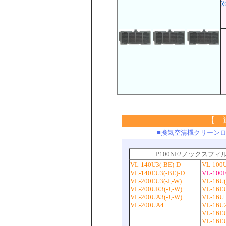
【 
■換気空清機クリーン
P100NF2ノックス
VL-140U3(-BE)-D
VL-100U
VL-140EU3(-BE)-D
VL-100E
VL-200EU3(-J,-W)
VL-16U(-
VL-200UR3(-J,-W)
VL-16EU
VL-200UA3(-J,-W)
VL-16U
VL-200UA4
VL-16U2
VL-16E
VL-16EU