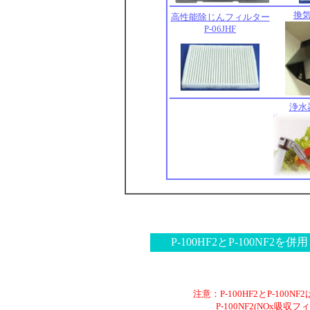
換
高性能除じんフィルター
P-06JHF
浄水
P-100HF2とP-100N
注意：P-100HF2とP-10
P-100NF2(NOx