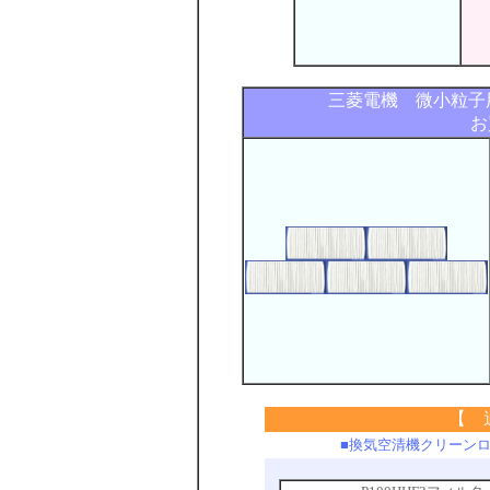
三菱電機 微小粒
お
【 
■換気空清機クリーン