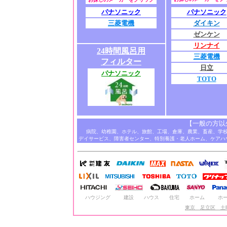
パナソニック
パナソニック
三菱電機
ダイキン
ゼンケン
リンナイ
24時間風呂用
三菱電機
フィルター
日立
パナソニック
TOTO
【一般の方以
病院、幼稚園、ホテル、旅館、工場、倉庫、農業、畜産、学
デイサービス、障害者センター、特別養護・老人ホーム、ケアハ
ハウジング
建設
ハウス
住宅
ホーム
ホ
東京 足立区 土