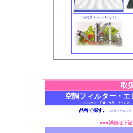
浄水器カートリッジ
取
空調フィルター・エ
（マンション・戸建：台所、リビング、
品番で探す。
（品番は半角入力
■■■
詳細は下記