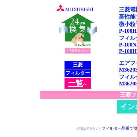
三菱電
MITSUBISHI
高性能
微小粒子
P-100
フィル
P-100N
P-100H
生活雑貨えのもと
エアフ
三菱
M3620
フィルター
フィル
一
覧
M3620
へ
三菱フ
イン
※検索に 10秒ほ
フィルター品番で
（品番は半角入力）