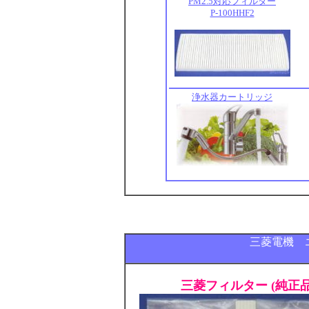
PM2.5対応フィルター
P-100HHF2
浄水器カートリッジ
三菱電機 
三菱フィルター (純正品