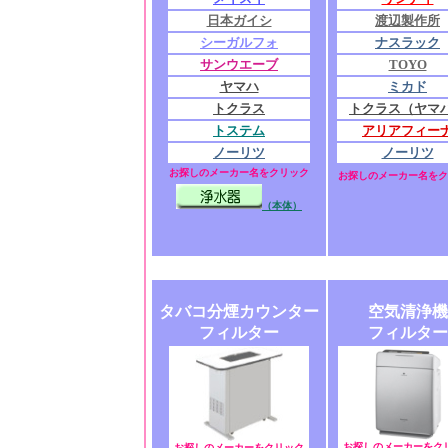
日本ガイシ
渡辺製作所
シーガルフォ
ナスラック
サンウエーブ
TOYO
ヤマハ
ミカド
トクラス
トクラス（ヤマ
トステム
アリアフィー
ノーリツ
ノーリツ
お探しのメーカー名をクリック
お探しのメーカー名をク
（本体）
タバコ分煙カウンター
空気清浄機
フィルター
フィルター
お探しのメーカーをク
お探しのメーカーをクリック