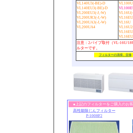
VL140U3(-BE)-D
VL100U3
VL140EU3(-BE)-D
VL100EU
VL200EU3(-J,-W)
VL16U(-
VL200UR3(-J,-W)
VL16EU(
VL200UA3(-J,-W)
VL16U
VL200UA4
VL16U2(
VL16EU
VL16EU
注意：2パイプ取付（VL-16U/18U/
ルターです。
フィルターの清掃、交換
●上記のフィルターをご購入のお
高性能除じんフィルター
P-100HF2