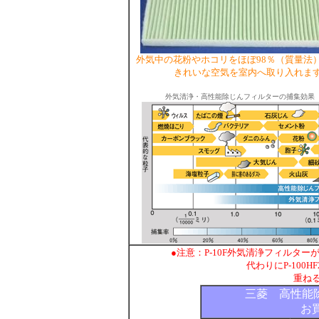
外気中の花粉やホコリをほぼ98％（質量法
きれいな空気を室内へ取り入れま
外気清浄・高性能除じんフィルターの捕集効果
●注意：P-10F外気清浄フィルター
代わりにP-100
重ね
三菱 高性能
お