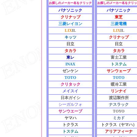
お探しのメーカー名をクリック
お探しのメーカー名をクリッ
パナソニック
パナソニック
クリナップ
東芝
三菱レイヨン
三菱電機
LIX
IL
LIX
IL
キッツ
クリナップ
日立
日立
タカラ
タカラ
東レ
富士工業
INAX
トステム
ゼンケン
サンウェーブ
TOTO
TOTO
クリタック
暖冷工業
メイスイ
リンナイ
日本ガイシ
渡辺製作所
シーガルフォ
ナスラック
サンウエーブ
TOYO
ヤマハ
ミカド
トクラス
トクラス（ヤマハ）
トステム
アリアフィーナ