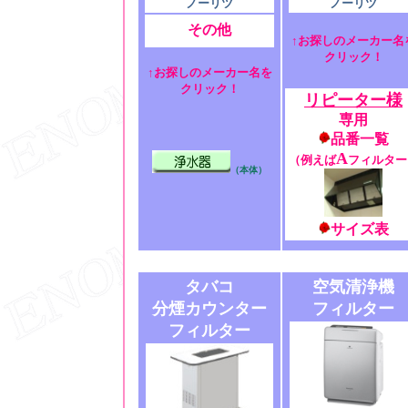
ノーリツ
ノーリツ
その他
↑お探しのメーカー名
クリック！
↑お探しのメーカー名を
クリック！
リピーター様
専用
品番一覧
A
（例えば
フィルター
（本体）
サイズ表
タバコ
空気清浄機
分煙カウンター
フィルター
フィルター