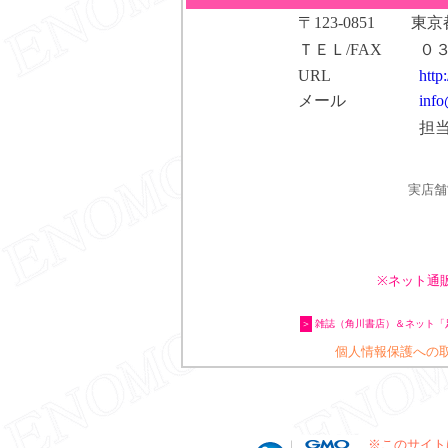
〒123-0851 
ＴＥＬ/FAX
０
URL
http
メール
info
担
実店舗
※ネット通
＞
雑誌（角川書店）＆ネット「足
個人情報保護への
※このサイト