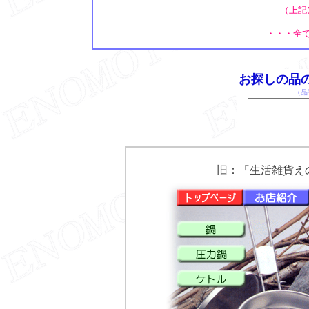
（上記
・・・全
お探しの品
（
旧：「生活雑貨え