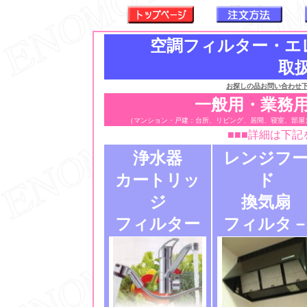
空調フィルター・エ
取
お探しの品お問い合わせ
一般用・業務
（マンション・戸建：台所、リビング、居間、寝室、部屋
■■■詳細は下記
浄水器
レンジフ
カートリッ
ド
ジ
換気扇
フィルター
フィルタ