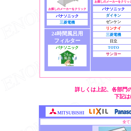
お探しのメーカーをクリッ
パナソニック
お探しのメーカーをクリック
ダイキン
パナソニック
ゼンケン
三菱電機
リンナイ
24時間風呂用
三菱電機
フィルター
日立
パナソニック
TOTO
サンヨー
詳しくは上記、各部門
下記は
MITSUBISHI
全て