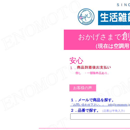
ＳＩＮ
創
おかげさまで
（現在は空調用
安心
１．
但し ・一部除外品あり。
お客様の声
１．メールで商品を探す。
「お問い合わせ下さい。」
info@z-enomoto.j
２．品番で探す。
（品番は半角入力）